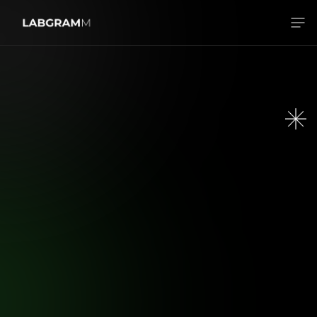
Звʼязатись
Звʼязатись