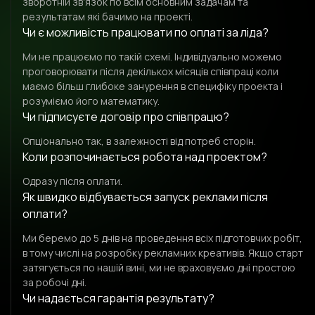
зворотній звʼязок по всім основним задачам та
результатам які бачимо на проекті.
Чи є можливість працювати по оплаті за ліда?
Ми не працюємо по такій схемі. Індивідуально можемо
проговорювати після декількох місяців співпраці коли
маємо більш глибоке занурення в специфіку проекта і
розуміємо його математику.
Чи підписуєте договір про співпрацю?
Опціонально так, в залежності від потреб сторін.
Коли розпочинається робота над проектом?
Одразу після оплати.
Як швидко відбувається запуск реклами після
оплати?
Ми беремо до 5 днів на проведення всіх підготовчих робіт,
в тому числі на розробку рекламних креативів. Якщо старт
затягується по нашій вині, ми не враховуємо дні простою
за робочі дні.
Чи надається гарантія результату?