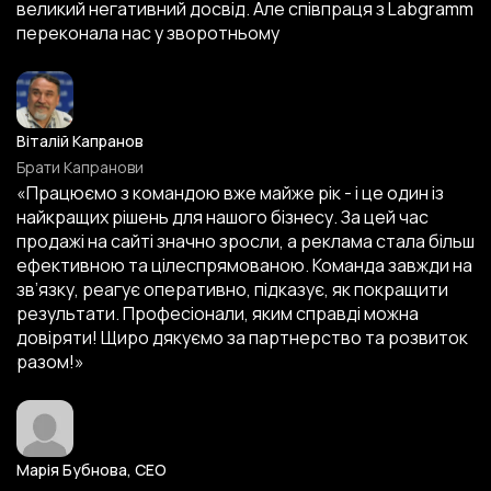
6
великий негативний досвід. Але співпраця з Labgramm
0
0
переконала нас у зворотньому
Віталій Капранов
Брати Капранови
«Працюємо з командою вже майже рік - і це один із
найкращих рішень для нашого бізнесу. За цей час
продажі на сайті значно зросли, а реклама стала більш
ефективною та цілеспрямованою. Команда завжди на
зв’язку, реагує оперативно, підказує, як покращити
результати. Професіонали, яким справді можна
довіряти! Щиро дякуємо за партнерство та розвиток
разом!»
Марія Бубнова, CEO