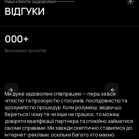
Наші клієнти задоволені
ВІДГУКИ
0
0
0
+
1
8
1
Виконаних проєктів
2
7
2
3
6
3
4
5
4
Ми дуже задоволені співпрацею — перш за все
5
4
5
чіткістю та прозорістю стосунків, послідовністю та
6
3
6
зрозумілістю процедур. Коли розумієш, звідки що
береться і чому те чи інше не працює, то можеш
7
2
7
довіряти кваліфікації партнера та спокійно займатися
своїми справами. Ми завжди скептично ставилися до
8
1
8
інтернет-реклами, оскільки багато хто маємо