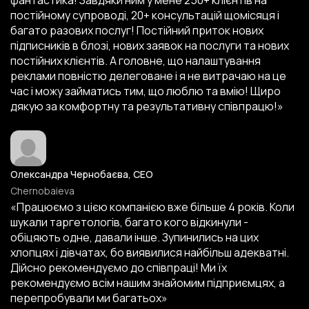
фантастика! Завдяки ним у мене 250+ клієнтів на
постійному супроводі, 20+ консультацій щомісяця і
багато разових послуг! Постійний приток нових
підписників в блозі, нових заявок на послуги та нових
постійних клієнтів. А головне, що налаштування
реклами повністю делеговане і я не витрачаю на це
час і можу займатись тим, що люблю та вмію! Щиро
дякую за комфортну та результативну співпрацю!»
Олександра Чернобаєва, CEO
Chernobaieva
«Працюємо з цією компанією вже більше 4 років. Коли
шукали таргетологів, багато кого відкинули -
обіцяють одне, давали інше. Зупинились на цих
хлопцях і дівчатах, бо виявилися найбільш адекватні.
Дійсно рекомендуємо до співпраці! Ми їх
рекомендуємо всім нашим знайомим підприємцях, а
перепробували ми багатьох»