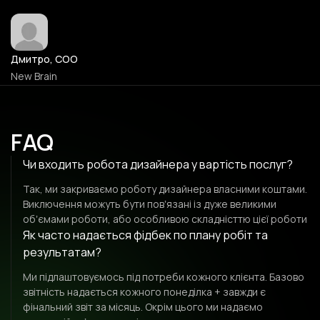
Дмитро, COO
New Brain
FAQ
Чи входить робота дизайнера у вартість послуг?
Так, ми закриваємо роботу дизайнера власними коштами.
Виключення можуть бути повʼязані із дуже великими
обʼємами роботи, або особливою складністтю цієї роботи
Як часто надається фідбек по плану робіт та
результатам?
Ми підлаштовуємось під потреби кожного клієнта. Базово
звітність надається кожного понеділка + завжди є
фінальний звіт за місяць. Окрім цього ми надаємо