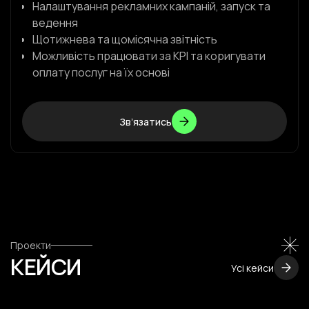
Налаштування рекламних кампаній, запуск та
ведення
Щотижнева та щомісячна звітність
Можливість працювати за KPI та коригувати
оплату послуг на їх основі
Звʼязатись
Звʼязатись
Проекти
КЕЙСИ
Усі кейси