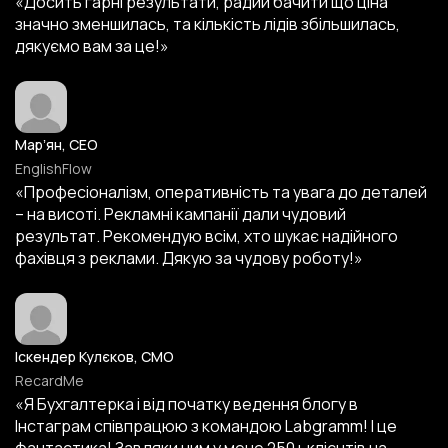
«Досить гарні результати, радий бачити що ціна
значно зменшилась, та кількість лідів збільшилась,
дякуємо вам за це!»
Марʼян, CEO
EnglishFlow
«Професіоналізм, оперативність та увага до деталей
– на висоті. Рекламні кампанії дали чудовий
результат. Рекомендую всім, хто шукає надійного
фахівця з реклами. Дякую за чудову роботу!»
Іскендер Кулєков, CMO
RecardMe
«Я Бухгалтерка і від початку ведення блогу в
Інстаграм співпрацюю з командою Labgramm! І це