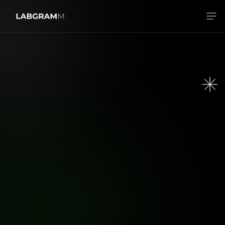
Звʼязатись