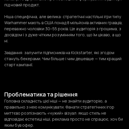
під новий продукт.
Ніша специфічна, але велика: стратегічні настільні ігри типу
Warhammer мають в США понад 8 мільйонів активних гравців,
переважно чоловіки 30–55 років. Це аудиторія з грошима, з
досвідом і з дуже чітким розумінням того, що їм цікаво, а що
ні.
Завдання: залучити підписників на Kickstarter, які згодом
стануть бекерами. Чим більше і чим дешевше — тим кращий
старт кампанії.
Проблематика та рішення
Головна складність цієї ніші — не знайти аудиторію, а
правильно з нею комунікувати. Фанати стратегічних ігор
миттєво розпізнають «чужий» візуал: якщо стиль не
відповідає естетиці ніші, реклама просто не спрацює, хоч би
яким був офер.