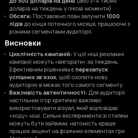
до 500 доларів на день
(або 3–4 тисячі
доларів на тиждень у пікові моменти).
Обсяги:
Поставлено план залучити
1000
лідів
до кінця поточного місяця, працюючи з
різними сегментами аудиторії.
Висновки
Циклічність кампаній:
У цій ніші рекламні
кампанії можуть «вигорати» за тиждень.
Ефективним рішенням є
перезапуск
успішних зв'язок
, щоб охопити нову
аудиторію в межах того самого сегменту.
Важливість автентичності:
Для аудиторії
настільних ігор критично важливо
використовувати візуал, який відповідає
«коду» ніші. Сильні експерименти зі стилем
можуть бути зайвими, натомість краще
працює акцент на фізичних елементах гри