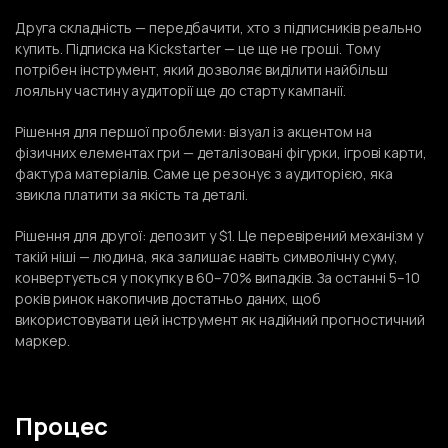
Друга складність — передбачити, хто з підписників реально
купить. Підписка на Kickstarter — це ще не гроші. Тому
потрібен інструмент, який дозволяє виділити найбільш
лояльну частину аудиторії ще до старту кампанії.
Рішення для першої проблеми: візуал із акцентом на
фізичних елементах гри — деталізовані фігурки, ігрові карти,
фактура матеріалів. Саме це резонує з аудиторією, яка
звикла платити за якість та деталі.
Рішення для другої: депозит у $1. Це перевірений механізм у
такій ніші — людина, яка залишає навіть символічну суму,
конвертується у покупку в 60–70% випадків. За останні 5–10
років ринок накопичив достатньо даних, щоб
використовувати цей інструмент як надійний прогностичний
маркер.
Процес