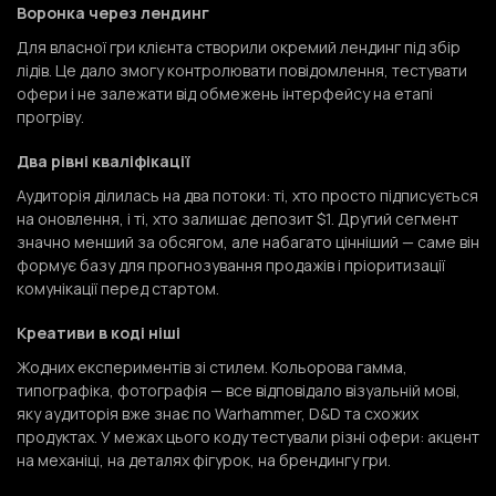
Воронка через лендинг
Для власної гри клієнта створили окремий лендинг під збір
лідів. Це дало змогу контролювати повідомлення, тестувати
офери і не залежати від обмежень інтерфейсу на етапі
прогріву.
Два рівні кваліфікації
Аудиторія ділилась на два потоки: ті, хто просто підписується
на оновлення, і ті, хто залишає депозит $1. Другий сегмент
значно менший за обсягом, але набагато цінніший — саме він
формує базу для прогнозування продажів і пріоритизації
комунікації перед стартом.
Креативи в коді ніші
Жодних експериментів зі стилем. Кольорова гамма,
типографіка, фотографія — все відповідало візуальній мові,
яку аудиторія вже знає по Warhammer, D&D та схожих
продуктах. У межах цього коду тестували різні офери: акцент
на механіці, на деталях фігурок, на брендингу гри.