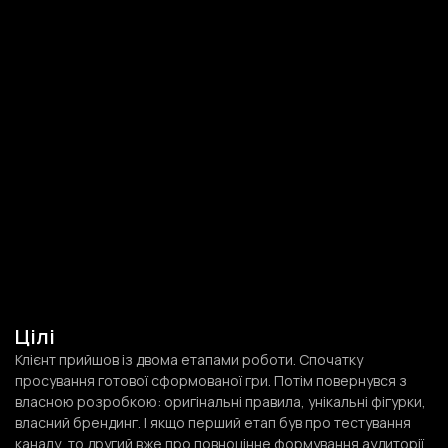
Цілі
Клієнт прийшов із двома етапами роботи. Спочатку
просування готової сформованої гри. Потім повернувся з
власною розробкою: оригінальні правила, унікальні фігурки,
власний брендинг. І якщо перший етап був про тестування
каналу, то другий вже про повноцінне формування аудиторії