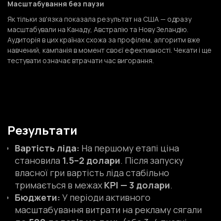
Масштабування без паузи
Як тільки зв'язка показала результат на США — одразу
масштабували на Канаду, Австралію та Нову Зеландію.
Аудиторія в цих країнах схожа за профілем, алгоритм вже
навчений, кампанія в момент своєї ефективності. Чекати і ще
тестувати означає втрачати час вигорання.
Результати
Вартість ліда:
На першому етапі ціна
становила
1.5–2 долари
. Після запуску
власної гри вартість ліда стабільно
тримається в межах
KPI — 3 долари
.
Бюджети:
У періоди активного
масштабування витрати на рекламу сягали