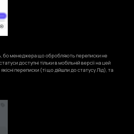
сть, бо менеджера що обробляють переписки не
атуси доступні тільки в мобільній версії на цей
існі переписки (ті що дійшли до статусу Лід), та