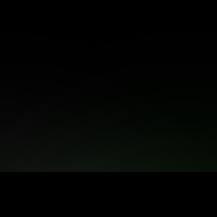
Звʼязатись
Звʼязатись