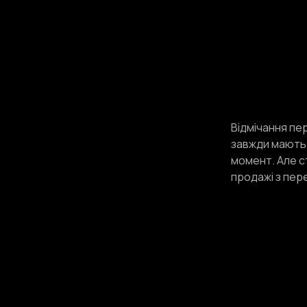
Відмічання пе
завжди мають д
момент. Але с
продажі з пер