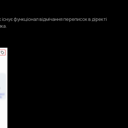
існує функціонал відмічання переписок в діректі
пка.