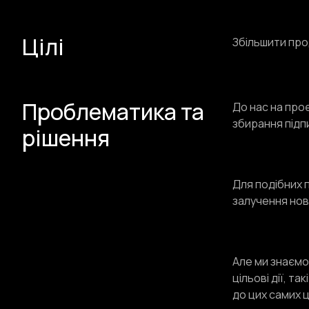
Цілі
Збільшити про
Проблематика та
До нас на проє
збирання підпи
рішення
Для подібних п
залучення ново
Але ми знаємо 
цільові дії, т
до цих самих 