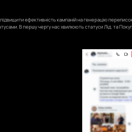
 підвищити ефективність кампаній на генерацію переписок 
атусами. В першу чергу нас хвилюють статуси Лід, та Поку