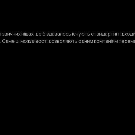
і звичних нішах, де б здавалось існують стандартні підхо
е. Саме ці можливості дозволяють одним компаніям перема