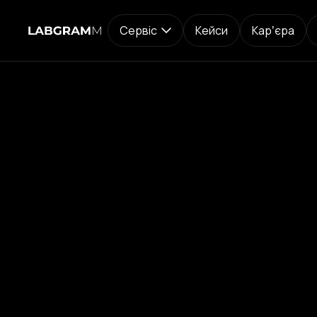
Сервіс
Кейси
Карʼєра