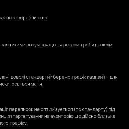
власного виробництва
 аналітики чи розуміння що ця реклама робить окрім
кламі доволі стандартні: беремо трафік кампанії – для
ки, ось і вся магія.
рація переписок не оптимізується (по стандарту) під
 принцип таргетування на аудиторію що дійсно близька
ного трафіку.