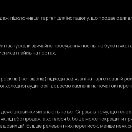
дажі підключивши таргет для інсташопу, що продає одяг 
кті запускали звичайне просування постів, не було ніякої
сників і лайків на постах.
роєктів (інсташопів) підходи завʼязані на таргетованій ре
ї холодної аудиторії, додаємо кампанії на початок перепис
деякі цікавинки які знають не всі. Справа в тому, що гене
акі як лід або продаж, а хотілося б, бо це може покращити
цільових дій. Більше релевантних переписок, менше неякіс