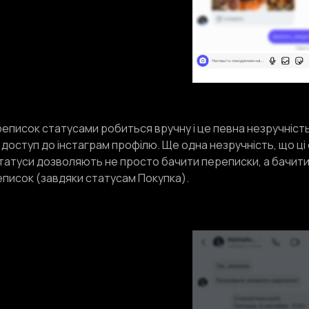
реписок статусами робиться вручну і це певна незручні
оступ до інстаграм профілю. Ще одна незручність, що ці ст
татуси дозволяють не просто бачити переписки, а бачити як
еписок (завдяки статусам Покупка).