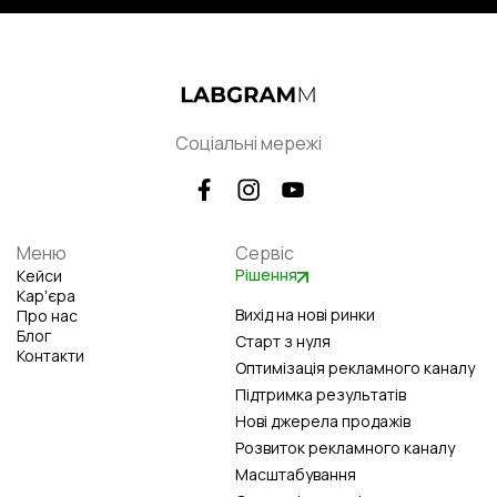
Соціальні мережі
Меню
Сервіс
Рішення
Кейси
Карʼєра
Вихід на нові ринки
Про нас
Блог
Старт з нуля
Контакти
Оптимізація рекламного каналу
Підтримка результатів
Нові джерела продажів
Розвиток рекламного каналу
Масштабування