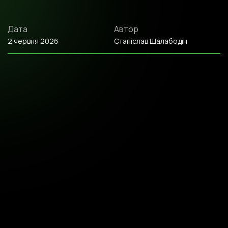
Дата
Автор
2 червня 2026
Станіслав Шалабодін